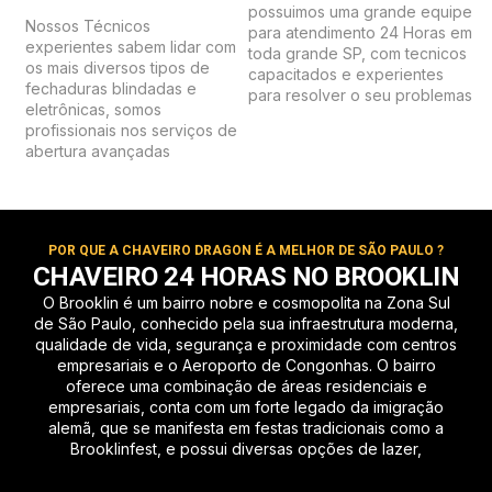
possuimos uma grande equipe
Nossos Técnicos
para atendimento 24 Horas em
experientes sabem lidar com
toda grande SP, com tecnicos
os mais diversos tipos de
capacitados e experientes
fechaduras blindadas e
para resolver o seu problemas
eletrônicas, somos
profissionais nos serviços de
abertura avançadas
POR QUE A CHAVEIRO DRAGON É A MELHOR DE SÃO PAULO ?
CHAVEIRO 24 HORAS NO BROOKLIN
O Brooklin é um bairro nobre e cosmopolita na Zona Sul
de São Paulo, conhecido pela sua infraestrutura moderna,
qualidade de vida, segurança e proximidade com centros
empresariais e o Aeroporto de Congonhas. O bairro
oferece uma combinação de áreas residenciais e
empresariais, conta com um forte legado da imigração
alemã, que se manifesta em festas tradicionais como a
Brooklinfest, e possui diversas opções de lazer,